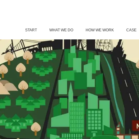
START
WHAT WE DO
HOW WE WORK
CASE