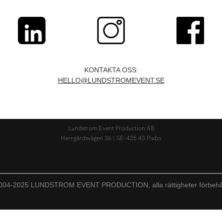
KONTAKTA OSS:
HELLO@LUNDSTROMEVENT.SE
Lundstrom Event Production AB
Herrgårdsvägen 36 | SE-435 43 Pixbo
004-2025 LUNDSTROM EVENT PRODUCTION, alla rättigheter förbehå