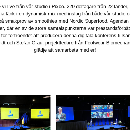
vi live från vår studio i Pixbo. 220 deltagare från 22 länder,
ia länk i en dynamisk mix med inslag från både vår studio o
d på smakprov av smoothies med Nordic Superfood. Agendan 
r, där en av de stora samtalspunkterna var prestandaförbätt
 för förtroendet att producera denna digitala konferens till
Arndt och Stefan Grau, projektledare från Footwear Biomecha
glädje att samarbeta med er!