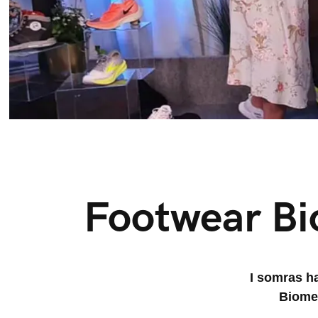
Footwear B
I somras ha
Biome