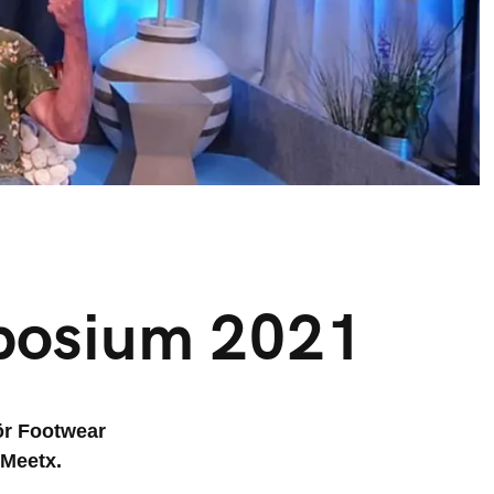
posium 2021
för Footwear
Meetx.