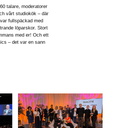
 60 talare, moderatorer
ch vårt studiokök – där
var fullspäckad med
rande löparskor. Stort
sammans med er! Och ett
nics – det var en sann