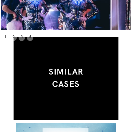
1
2
3
4
SIMILAR
CASES