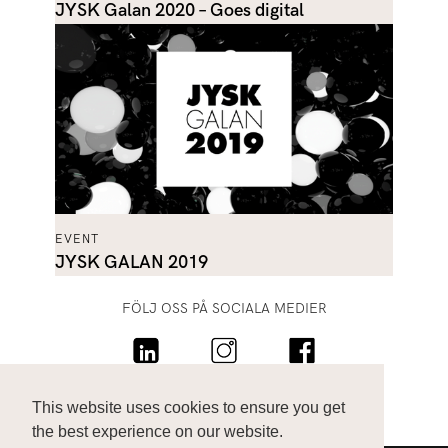
JYSK Galan 2020 – Goes digital
EVENT
JYSK GALAN 2019
FÖLJ OSS PÅ SOCIALA MEDIER
KONTAKTA OSS:
This website uses cookies to ensure you get
HELLO@LUNDSTROMEVENT.SE
the best experience on our website.