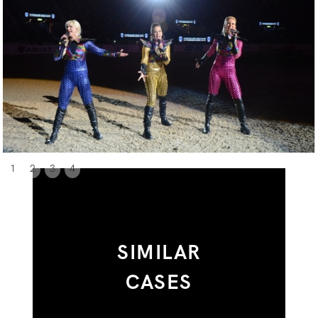
1
2
3
4
SIMILAR
CASES