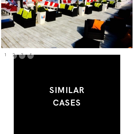
1
2
3
4
SIMILAR
CASES